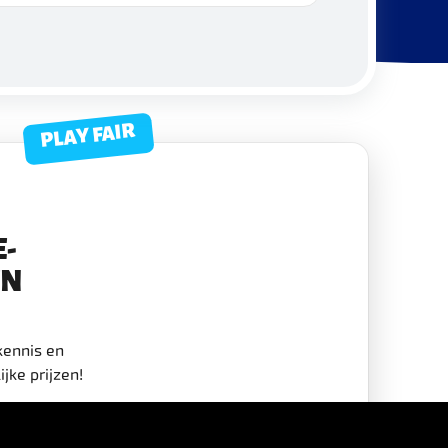
PLAY FAIR
E-
EN
kennis en
jke prijzen!