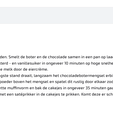
en. Smelt de boter en de chocolade samen in een pan op laag
sterd - en vanillesuiker in ongeveer 10 minuten op hoge snelhe
de melk door de eiercrème.
aagste stand draait, langzaam het chocoladebotermengsel erbij
oeder boven het mengsel en spatel dit rustig door elkaar zoda
ette muffinvorm en bak de cakejes in ongeveer 35 minuten gaa
met een satéprikker in de cakejes te prikken. Komt deze er scho