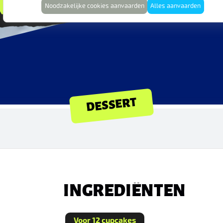
UARY
Noodzakelijke cookies aanvaarden
Alles aanvaarden
DESSERT
INGREDIËNTEN
Voor 12 cupcakes