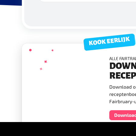
KOOK EERLIJK
ALLE FAIRTR
DOWN
RECE
Download on
receptenboe
Fairbruary-
Downloa