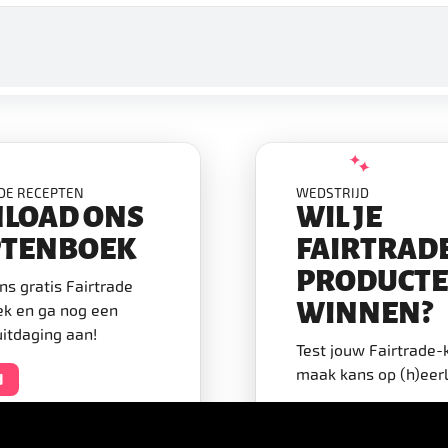
ADE RECEPTEN
WEDSTRIJD
LOAD ONS
WIL JE
PTENBOEK
FAIRTRAD
PRODUCT
s gratis Fairtrade
WINNEN?
k en ga nog een
uitdaging aan!
Test jouw Fairtrade-
maak kans op (h)eerli
d
Speel nu